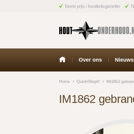
Beste prijs / kwaliteitsgarantie
N
Over ons
Nieuws
Home
Quick•Step®
IM1862 gebran
IM1862 gebran