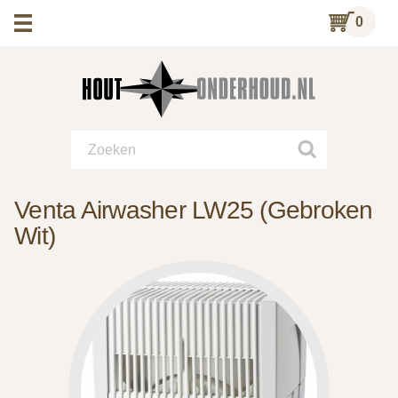
0
Venta Airwasher LW25 (Gebroken
Wit)