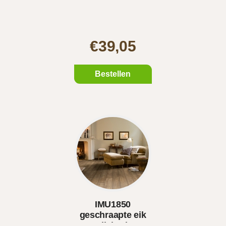
€39,05
Bestellen
IMU1850
geschraapte eik
grijsbruin