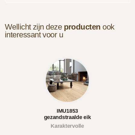
Wellicht zijn deze
producten
ook
interessant voor u
IMU1853
gezandstraalde eik
natuur
Karaktervolle
lamina..