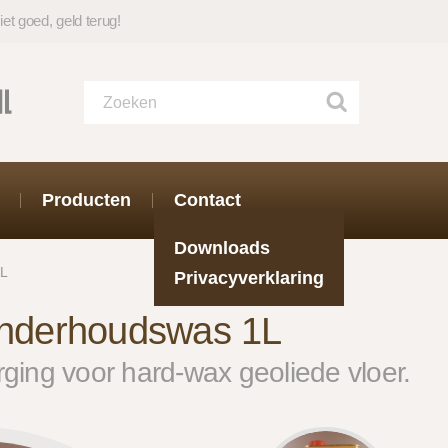
iet goed, geld terug!
Producten
Contact
Downloads
1L
Privacyverklaring
derhoudswas 1L
ing voor hard-wax geoliede vloer.