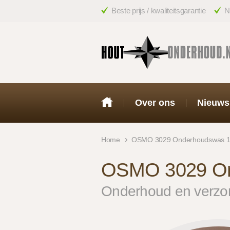
Beste prijs / kwaliteitsgarantie
N
Over ons
Nieuws
Home
OSMO 3029 Onderhoudswas 
OSMO 3029 On
Onderhoud en verzorg