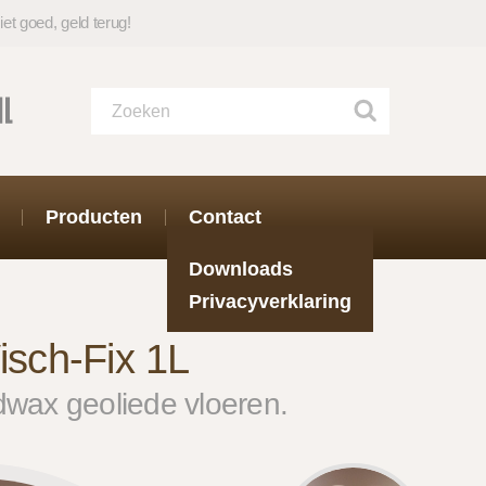
iet goed, geld terug!
Producten
Contact
Downloads
Privacyverklaring
sch-Fix 1L
wax geoliede vloeren.