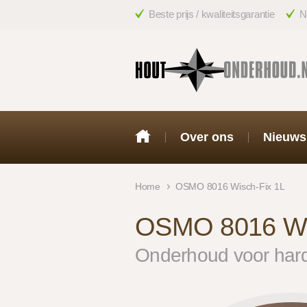
Beste prijs / kwaliteitsgarantie
N
Over ons
Nieuws
Home
OSMO 8016 Wisch-Fix 1L
OSMO 8016 Wi
Onderhoud voor hard