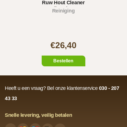
Ruw Hout Cleaner
(interio..
Reiniging
€26,40
Bestellen
Heeft u een vraag? Bel onze klantenservice
030 - 207
43 33
Snelle levering, veilig betalen