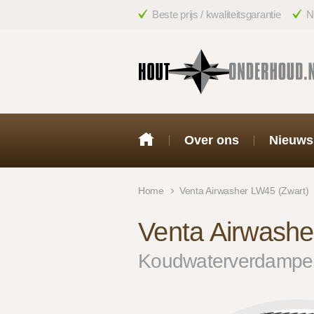
Beste prijs / kwaliteitsgarantie
N
Over ons
Nieuws
Home
Venta Airwasher LW45 (Zwart)
Venta Airwashe
Koudwaterverdampe