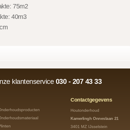
akte: 75m2
akte: 40m3
3cm
onze klantenservice
030 - 207 43 33
Contactgegevens
Onderhoudsproducten
Houtonderhoud
Onderhoudsmateriaal
Kamerlingh Onneslaan 21
Plinten
3401 MZ IJsselstein